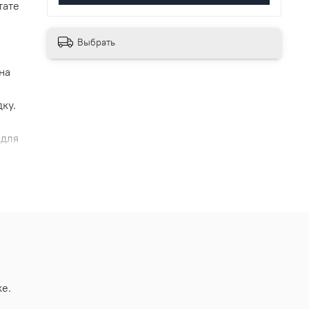
тате
Выбрать
на
ку.
 для
е.