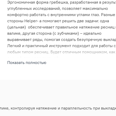
Эргономичная форма гребешка, разработанная в резуль
углубленных исследований, позволяет максимально
комфортно работать с внутренними углами глаз. Разные
стороны Helper- а помогают решить две задачи: одна
(цельная) обеспечивает правильное натяжение ресниц 
валике, другая сторона (с зубчиками) – идеально
выравнивает ряды, помогая создать безупречную выклад
Легкий и практичный инструмент подходит для работы с
любым типом ресниц. Будет отличным помощником, как
левшей, так и для правшей.
Показать полностью
лике, контролируя натяжение и параллельность при выкладк