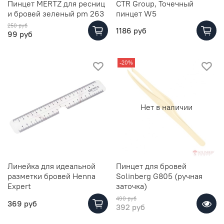
Пинцет MERTZ для ресниц
CTR Group, Точечный
и бровей зеленый pm 263
пинцет W5
250 руб
1186 руб
99 руб
-20%
Нет в наличии
Линейка для идеальной
Пинцет для бровей
разметки бровей Henna
Solinberg G805 (ручная
Expert
заточка)
490 руб
369 руб
392 руб