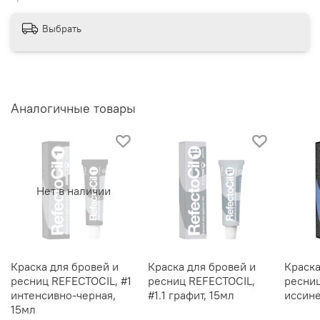
Выбрать
Аналогичные товары
Нет в наличии
Краска для бровей и
Краска для бровей и
Краска
ресниц REFECTOCIL, #1
ресниц REFECTOCIL,
ресниц
интенсивно-черная,
#1.1 графит, 15мл
иссине
15мл